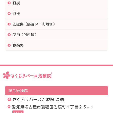
打撲
捻挫
筋挫傷（筋違い・肉離れ）
脱臼（肘内障）
腱鞘炎
総合治療院
さくらリバース治療院 瑞穂
愛知県名古屋市瑞穂区佐渡町１丁目２３−１