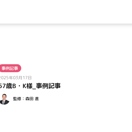
事例記事
2025年03月17日
57歳B・K様_事例記事
監修：
森田 進