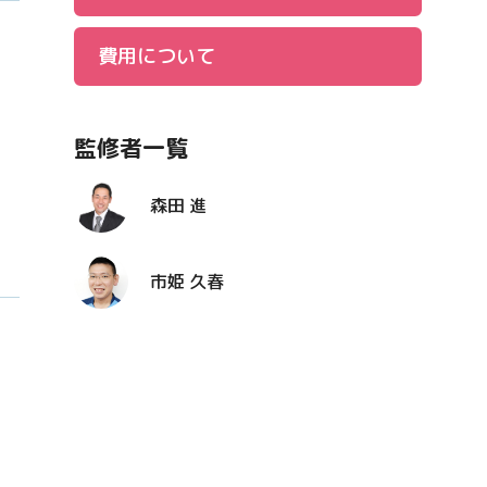
費用について
監修者一覧
森田 進
市姫 久春