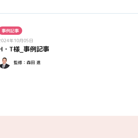
事例記事
2024年10月05日
H・T様_事例記事
監修：
森田 進