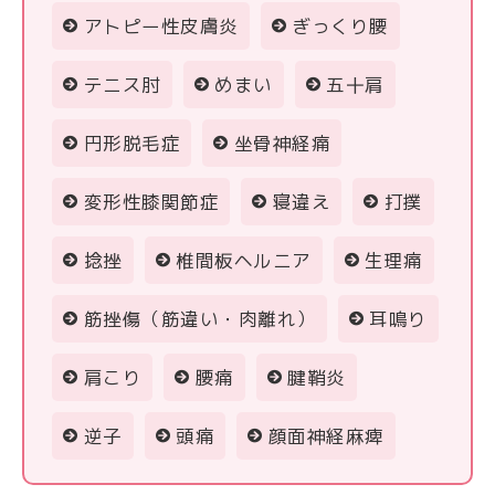
アトピー性皮膚炎
ぎっくり腰
テニス肘
めまい
五十肩
円形脱毛症
坐骨神経痛
変形性膝関節症
寝違え
打撲
捻挫
椎間板ヘルニア
生理痛
筋挫傷（筋違い・肉離れ）
耳鳴り
肩こり
腰痛
腱鞘炎
逆子
頭痛
顔面神経麻痺