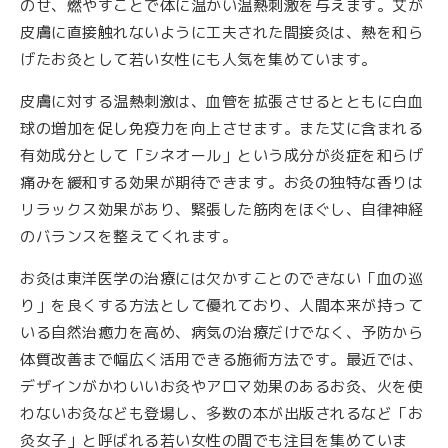
のせ、燃やすことで体に温かい温熱刺激を与えます。艾が
皮膚に直接触れないように工夫された間接灸は、熱を和ら
げたお灸として若い女性にも人気を集めています。
皮膚に対する温熱刺激は、血管を拡張させるとともに白血
球の増加を促し免疫力を向上させます。また艾に含まれる
有効成分として「シネオール」という成分が炎症を和らげ
痛みを緩和する効果が期待できます。お灸の独特な香りは
リラックス効果があり、緊張した筋肉をほぐし、自律神経
のバランスを整えてくれます。
お灸は東洋医学の治療には欠かすことのできない「血の巡
り」を良くする方法として優れており、人間本来が持って
いる自然治癒力を高め、病気の治療だけでなく、予防から
体質改善まで幅広く活用できる施術方法です。最近では、
デザインがかわいいお灸やアロマ効果のあるお灸、火を使
わないお灸なども登場し、多数の本が出版されるなど「お
灸女子」と呼ばれる若い女性の間でも注目を集めていま