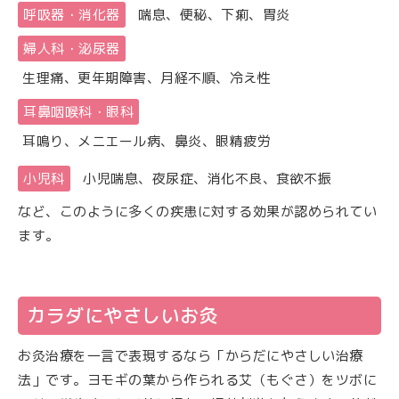
呼吸器・消化器
喘息、便秘、下痢、胃炎
婦人科・泌尿器
生理痛、更年期障害、月経不順、冷え性
耳鼻咽喉科・眼科
耳鳴り、メニエール病、鼻炎、眼精疲労
小児科
小児喘息、夜尿症、消化不良、食欲不振
など、このように多くの疾患に対する効果が認められてい
ます。
カラダにやさしいお灸
お灸治療を一言で表現するなら「からだにやさしい治療
法」です。ヨモギの葉から作られる艾（もぐさ）をツボに