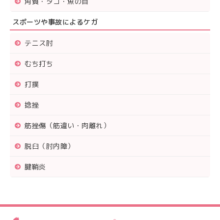
角質・タコ・魚の目
スポーツや事故によるケガ
テニス肘
むち打ち
打撲
捻挫
筋挫傷（筋違い・肉離れ）
脱臼（肘内障）
腱鞘炎