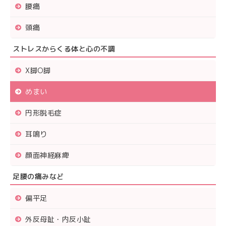
腰痛
頭痛
ストレスからくる体と心の不調
X脚O脚
めまい
円形脱毛症
耳鳴り
顔面神経麻痺
足腰の痛みなど
偏平足
外反母趾・内反小趾