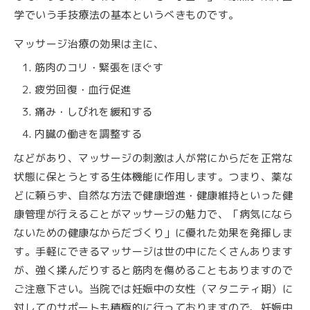
学でいう手技療法の基本というべきものです。
マッサージ治療の効果は主に、
筋肉のコリ・緊張をほぐす
疲労回復・血行促進
痛み・しびれを緩和する
内臓の働きを調整する
などがあり、マッサージの刺激は人が常にからだを正常な
状態に保とうとする生体機能に作用します。つまり、薬な
どに頼らず、自然な方法で健康増進・健康維持といった健
康管理が行えることがマッサージの魅力で、「病気になら
ないための健康なからだづくり」に優れた効果を発揮しま
す。手軽にできるマッサージは世の中にたくさんあります
が、強く揉んだりすると筋肉を傷めることもありますので
ご注意下さい。当院では妊娠中の女性（マタニティ期）に
対してのサポートも積極的に行っておりますので、妊娠中