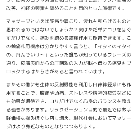
改善、神経の興奮を鎮めることを目的とした施術です。
マッサージといえば腰痛や肩こり、疲れを和らげるものと
思われるのではないでしょうか？実はただ単にコリをほぐ
すだけでなく、痛みを鎮める鎮痛作用も期待できます。こ
の鎮痛作用機序は分かりやすく言うと、「イタイのイタイ
の、飛んでいけ～」といった誰もが知っているフレーズの
通り、皮膚表面からの圧刺激の入力が脳へ伝わる痛覚をブ
ロックするはたらきがあると言われています。
またその他にも生体の反射機能を利用し自律神経系にも作
用することで、腹痛や頭痛、ストレスや精神的疲労などに
も効果が期待でき、コリだけでなく心身のバランスを整え
る働きがあります。リラクゼーション目的で最近ではお手
軽価格な揉みほぐし店も増え、現代社会においてマッサー
ジはより身近なものとなりつつあります。