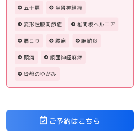
五十肩
坐骨神経痛
変形性膝関節症
椎間板ヘルニア
肩こり
腰痛
腱鞘炎
頭痛
顔面神経麻痺
骨盤のゆがみ
ご予約はこちら