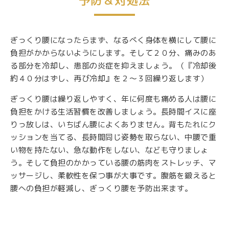
予防＆対処法
ぎっくり腰になったらまず、なるべく身体を横にして腰に
負担がかからないようにします。そして２０分、痛みのあ
る部分を冷却し、患部の炎症を抑えましょう。（『冷却後
約４０分はずし、再び冷却』を２〜３回繰り返します）
ぎっくり腰は繰り返しやすく、年に何度も痛める人は腰に
負担をかける生活習慣を改善しましょう。長時間イスに座
りっ放しは、いちばん腰によくありません。背もたれにク
ッションを当てる、長時間同じ姿勢を取らない、中腰で重
い物を持たない、急な動作をしない、なども守りましょ
う。そして負担のかかっている腰の筋肉をストレッチ、マ
ッサージし、柔軟性を保つ事が大事です。腹筋を鍛えると
腰への負担が軽減し、ぎっくり腰を予防出来ます。