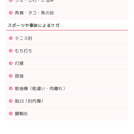
シミ・しわ・たるみ
角質・タコ・魚の目
スポーツや事故によるケガ
テニス肘
むち打ち
打撲
捻挫
筋挫傷（筋違い・肉離れ）
脱臼（肘内障）
腱鞘炎